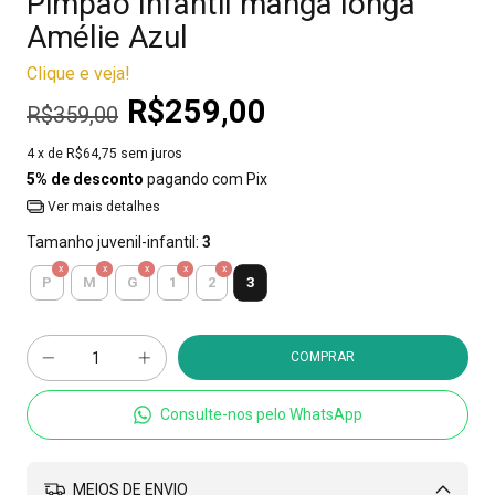
Pimpão Infantil manga longa
Amélie Azul
Clique e veja!
R$259,00
R$359,00
4
x de
R$64,75
sem juros
5% de desconto
pagando com Pix
Ver mais detalhes
Tamanho juvenil-infantil:
3
3
P
M
G
1
2
Consulte-nos pelo WhatsApp
MEIOS DE ENVIO