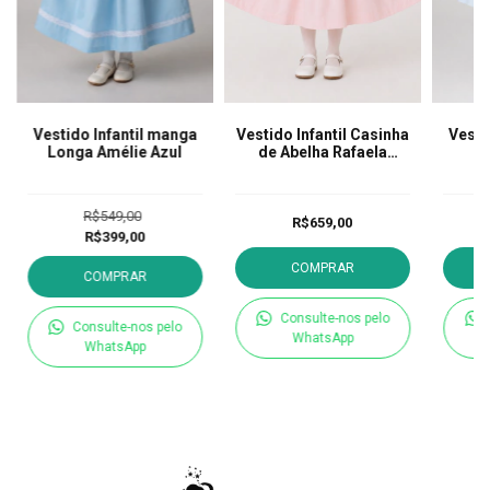
Vestido Infantil manga
Vestido Infantil Casinha
Vesti
Longa Amélie Azul
de Abelha Rafaela
manga longa - Rosa
R$549,00
R$659,00
R$399,00
COMPRAR
COMPRAR
Consulte-nos pelo
Consulte-nos pelo
WhatsApp
WhatsApp