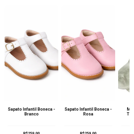
Sapato Infantil Boneca -
Sapato Infantil Boneca -
Mei
Branco
Rosa
Tra
R$259,00
R$259,00