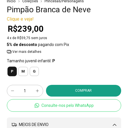
Início
Coleções
Princesas/Personagens
Pimpão Branca de Neve
Clique e veja!
R$239,00
4
x de
R$59,75
sem juros
5% de desconto
pagando com Pix
Ver mais detalhes
Tamanho juvenil-infantil:
P
P
M
G
Consulte-nos pelo WhatsApp
MEIOS DE ENVIO