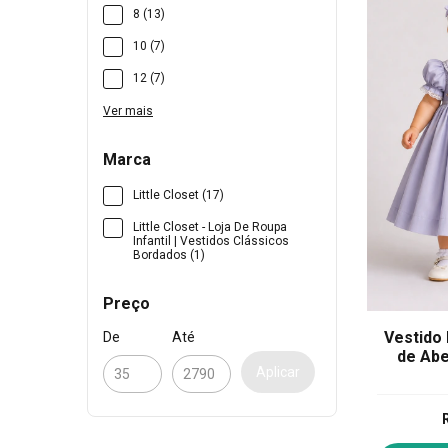
8 (13)
10 (7)
12 (7)
Ver mais
Marca
Little Closet (17)
Little Closet - Loja De Roupa
Infantil | Vestidos Clássicos
Bordados (1)
Preço
Vestido 
De
Até
de Abe
Aplicar