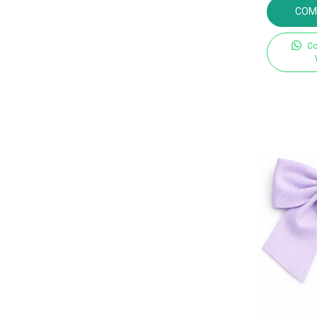
COM
Co