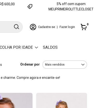
5% off com cupom
e R$ 600,00
MEUPRIMEIROLITTLECLOSET
0
Cadastre-se
|
Fazer login
COLHA POR IDADE
SALDOS
Ordenar por
os
ilo e charme. Compre agora e encante-se!