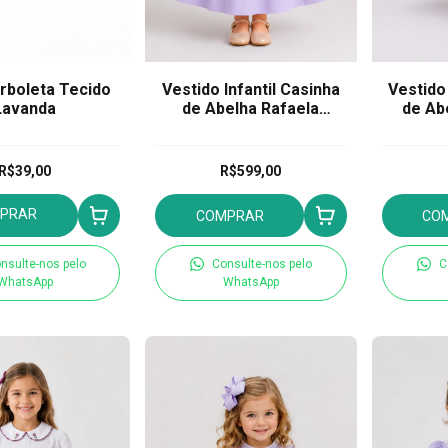
rboleta Tecido
Vestido Infantil Casinha
Vestido 
Lavanda
de Abelha Rafaela
de Abe
Lavanda
R$39,00
R$599,00
PRAR
COMPRAR
CO
nsulte-nos pelo
Consulte-nos pelo
C
WhatsApp
WhatsApp