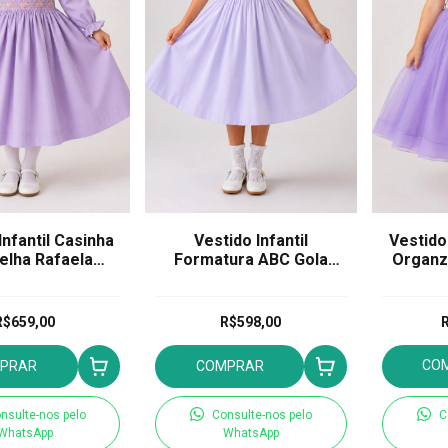
Infantil Casinha
Vestido Infantil
Vestido 
elha Rafaela
Formatura ABC Gola
Organz
longa Lavanda
Removível
Hel
R$659,00
R$598,00
R
CO
PRAR
COMPRAR
nsulte-nos pelo
Consulte-nos pelo
C
WhatsApp
WhatsApp