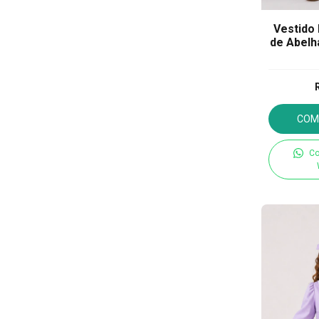
Vestido 
de Abelh
COM
Co