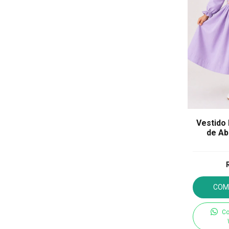
Vestido 
de Ab
manga 
COM
Co