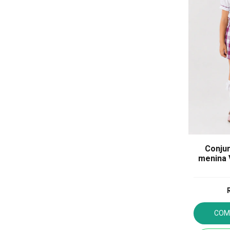
Conjun
menina 
COM