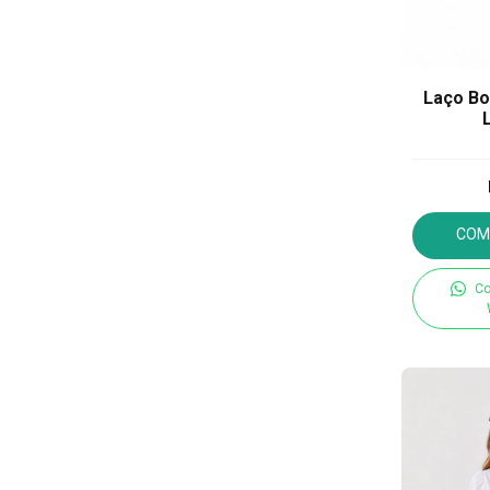
Laço Bo
COM
Co