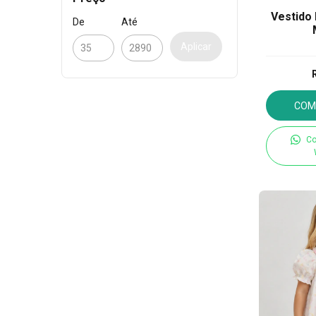
Vestido 
De
Até
Aplicar
COM
Co