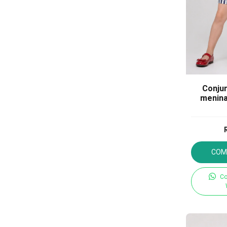
Conjun
menina
COM
Co