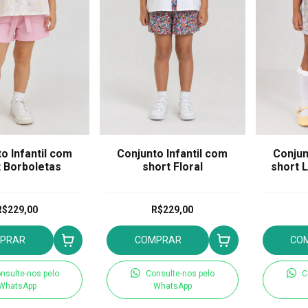
o Infantil com
Conjunto Infantil com
Conjun
t Borboletas
short Floral
short 
R$229,00
R$229,00
PRAR
COMPRAR
CO
nsulte-nos pelo
Consulte-nos pelo
C
WhatsApp
WhatsApp