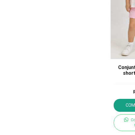
Conjunt
shor
COM
Co