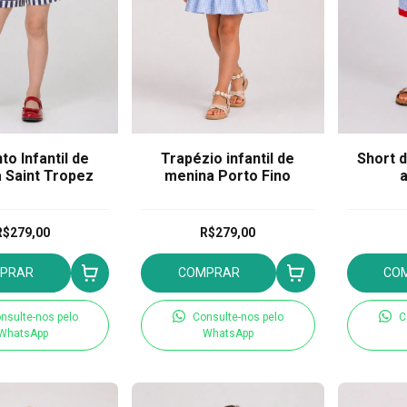
to Infantil de
Trapézio infantil de
Short 
 Saint Tropez
menina Porto Fino
a
R$279,00
R$279,00
PRAR
COMPRAR
CO
nsulte-nos pelo
Consulte-nos pelo
C
WhatsApp
WhatsApp