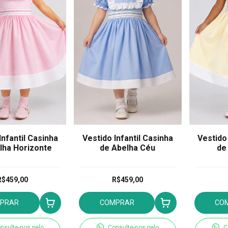
Infantil Casinha
Vestido Infantil Casinha
Vestido 
lha Horizonte
de Abelha Céu
de
R$459,00
R$459,00
PRAR
COMPRAR
CO
nsulte-nos pelo
Consulte-nos pelo
C