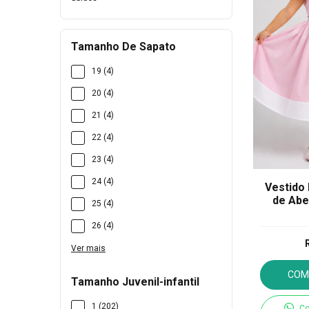
Tamanho De Sapato
19 (4)
20 (4)
21 (4)
22 (4)
23 (4)
24 (4)
Vestido 
de Abe
25 (4)
26 (4)
Ver mais
COM
Tamanho Juvenil-infantil
1 (202)
Co