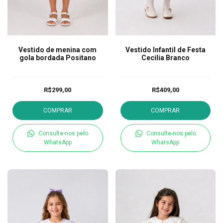
Vestido de menina com
Vestido Infantil de Festa
gola bordada Positano
Cecilia Branco
R$299,00
R$409,00
COMPRAR
COMPRAR
Consulte-nos pelo
Consulte-nos pelo
WhatsApp
WhatsApp