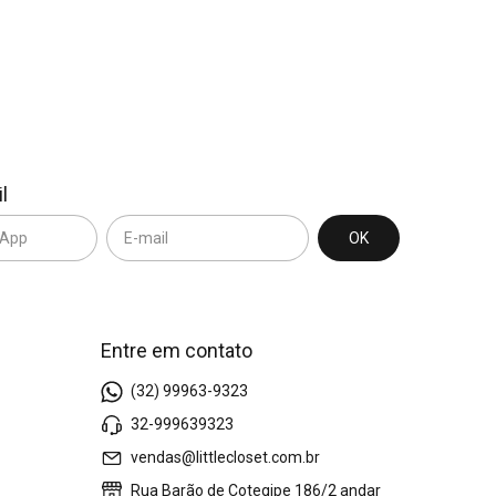
l
Entre em contato
(32) 99963-9323
32-999639323
vendas@littlecloset.com.br
Rua Barão de Cotegipe 186/2 andar