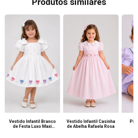
Produtos similares
Vestido Infantil Branco
Vestido Infantil Casinha
Pim
de Festa Luxo Maxi
de Abelha Rafaela Rosa
Laço Minie