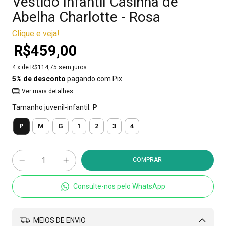
Vestido Infantil Casinha de
Abelha Charlotte - Rosa
Clique e veja!
R$459,00
4
x de
R$114,75
sem juros
5% de desconto
pagando com Pix
Ver mais detalhes
Tamanho juvenil-infantil:
P
P
M
G
1
2
3
4
Consulte-nos pelo WhatsApp
MEIOS DE ENVIO