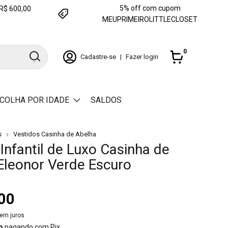
5% off com cupom
e R$ 600,00
MEUPRIMEIROLITTLECLOSET
0
Cadastre-se
|
Fazer login
COLHA POR IDADE
SALDOS
s
Vestidos Casinha de Abelha
Infantil de Luxo Casinha de
Eleonor Verde Escuro
00
em juros
o
pagando com Pix