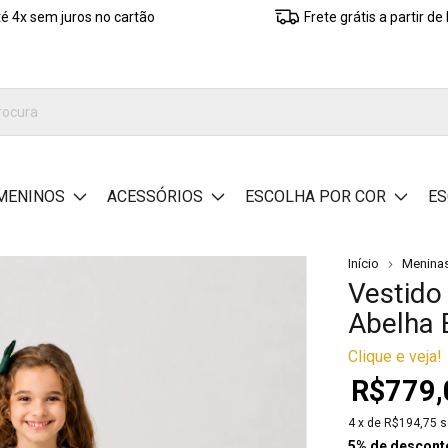
é 4x sem juros no cartão
Frete grátis a partir d
MENINOS
ACESSÓRIOS
ESCOLHA POR COR
ES
Início
Menina
Vestido 
Abelha 
Clique e veja!
R$779,
4
x de
R$194,75
s
5% de descont