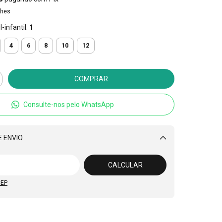
lhes
-infantil:
1
4
6
8
10
12
Consulte-nos pelo WhatsApp
 ENVIO
Alterar CEP
CALCULAR
CEP