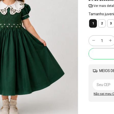
Ver mais deta
Tamanho juvenil
1
2
3
MEIOS DE
Não sei meu 