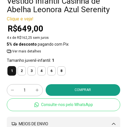
Vestido Infantil Casinha de
Abelha Leonora Azul Serenity
Clique e veja!
R$649,00
4
x de
R$162,25
sem juros
5% de desconto
pagando com Pix
Ver mais detalhes
Tamanho juvenil-infantil:
1
1
2
3
4
6
8
Consulte-nos pelo WhatsApp
MEIOS DE ENVIO