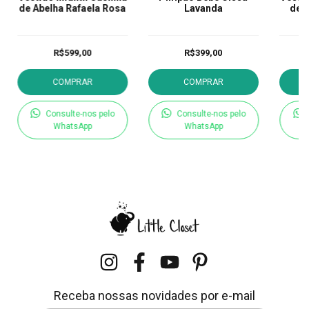
de Abelha Rafaela Rosa
Lavanda
de A
R$599,00
R$399,00
COMPRAR
COMPRAR
Consulte-nos pelo
Consulte-nos pelo
WhatsApp
WhatsApp
Receba nossas novidades por e-mail