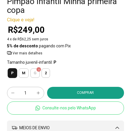
Pimpão Infantil Minha primeira
copa
Clique e veja!
R$249,00
4
x de
R$62,25
sem juros
5% de desconto
pagando com Pix
Ver mais detalhes
Tamanho juvenil-infantil:
P
P
M
G
2
Consulte-nos pelo WhatsApp
MEIOS DE ENVIO