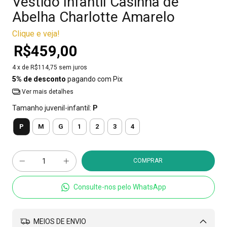
Vestido Infantil Casinha de
Abelha Charlotte Amarelo
Clique e veja!
R$459,00
4
x de
R$114,75
sem juros
5% de desconto
pagando com Pix
Ver mais detalhes
Tamanho juvenil-infantil:
P
P
M
G
1
2
3
4
Consulte-nos pelo WhatsApp
MEIOS DE ENVIO