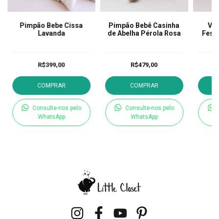
Pimpão Bebe Cissa
Pimpão Bebê Casinha
Ves
Lavanda
de Abelha Pérola Rosa
Fest
R$399,00
R$479,00
COMPRAR
COMPRAR
Consulte-nos pelo
Consulte-nos pelo
WhatsApp
WhatsApp