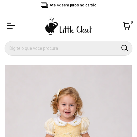
Até 4x sem juros no cartão
0