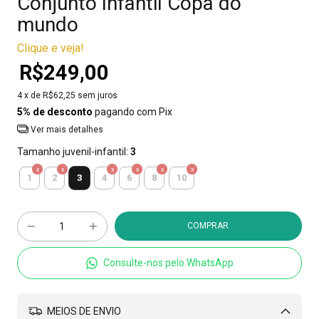
Conjunto Infantil Copa do
mundo
Clique e veja!
R$249,00
4
x de
R$62,25
sem juros
5% de desconto
pagando com Pix
Ver mais detalhes
Tamanho juvenil-infantil:
3
3
1
2
4
6
8
10
Consulte-nos pelo WhatsApp
MEIOS DE ENVIO