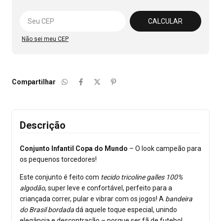
Alterar CEP
CALCULAR
Não sei meu CEP
Compartilhar
Descrição
Conjunto Infantil Copa do Mundo
– O look campeão para
os pequenos torcedores!
Este conjunto é feito com
tecido tricoline galles 100%
algodão
, super leve e confortável, perfeito para a
criançada correr, pular e vibrar com os jogos! A
bandeira
do Brasil bordada
dá aquele toque especial, unindo
elegância e descontração – porque ser fã de futebol