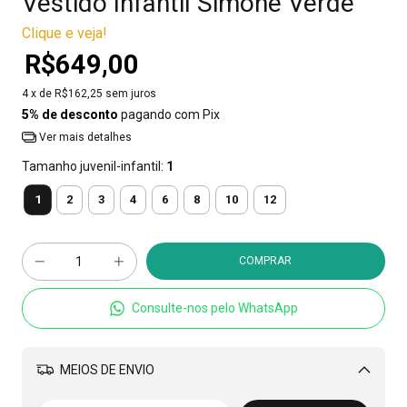
Vestido Infantil Simone Verde
Clique e veja!
R$649,00
4
x de
R$162,25
sem juros
5% de desconto
pagando com Pix
Ver mais detalhes
Tamanho juvenil-infantil:
1
1
2
3
4
6
8
10
12
Consulte-nos pelo WhatsApp
MEIOS DE ENVIO
Alterar CEP