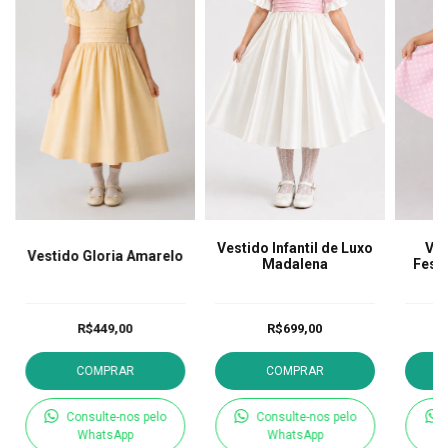
Vestido Infantil de Luxo
Ves
Vestido Gloria Amarelo
Madalena
Fest
R$449,00
R$699,00
COMPRAR
COMPRAR
Consulte-nos pelo
Consulte-nos pelo
WhatsApp
WhatsApp