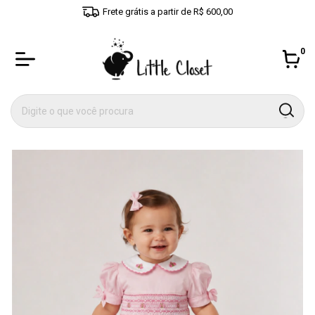
5% off com cupom MEUPRIMEIROLITTLECLOSET
0