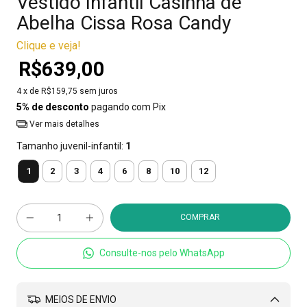
Vestido Infantil Casinha de
Abelha Cissa Rosa Candy
Clique e veja!
R$639,00
4
x de
R$159,75
sem juros
5% de desconto
pagando com Pix
Ver mais detalhes
Tamanho juvenil-infantil:
1
1
2
3
4
6
8
10
12
Consulte-nos pelo WhatsApp
MEIOS DE ENVIO