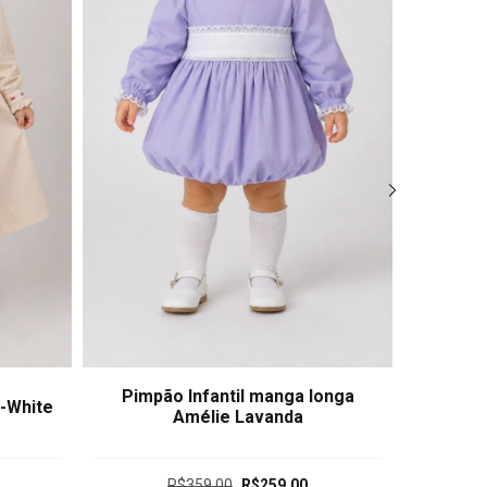
Pimpão Infantil manga longa
Vesti
f-White
Amélie Lavanda
Cel
R$359,00
R$259,00