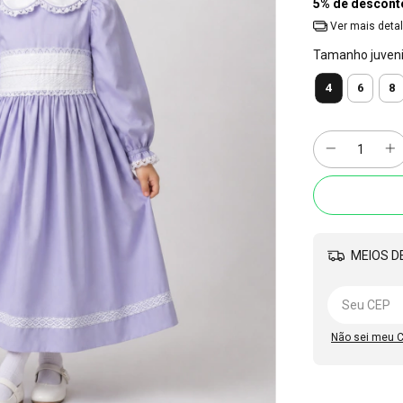
5% de descont
Ver mais deta
Tamanho juvenil
4
6
8
MEIOS DE
Não sei meu 