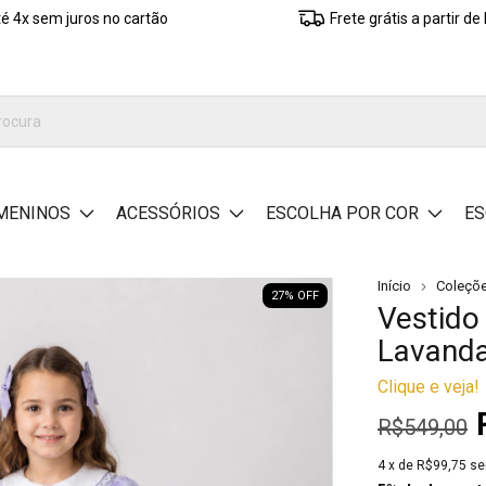
é 4x sem juros no cartão
Frete grátis a partir d
MENINOS
ACESSÓRIOS
ESCOLHA POR COR
ES
Início
Coleçõ
27
% OFF
Vestido
Lavand
Clique e veja!
R$549,00
4
x de
R$99,75
se