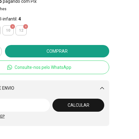
o
pagando com Pix
lhes
-infantil:
4
10
12
Consulte-nos pelo WhatsApp
 ENVIO
Alterar CEP
CALCULAR
CEP