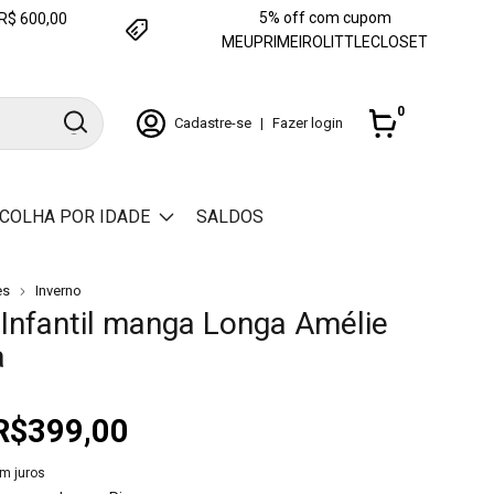
5% off com cupom
e R$ 600,00
MEUPRIMEIROLITTLECLOSET
0
Cadastre-se
|
Fazer login
COLHA POR IDADE
SALDOS
es
Inverno
 Infantil manga Longa Amélie
a
R$399,00
m juros