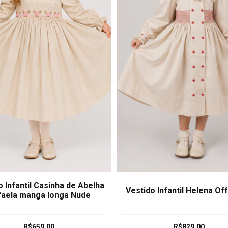
o Infantil Casinha de Abelha
Vestido Infantil Helena Of
faela manga longa Nude
R$659,00
R$829,00