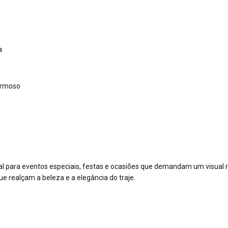
a
armoso
deal para eventos especiais, festas e ocasiões que demandam um visual
e realçam a beleza e a elegância do traje.