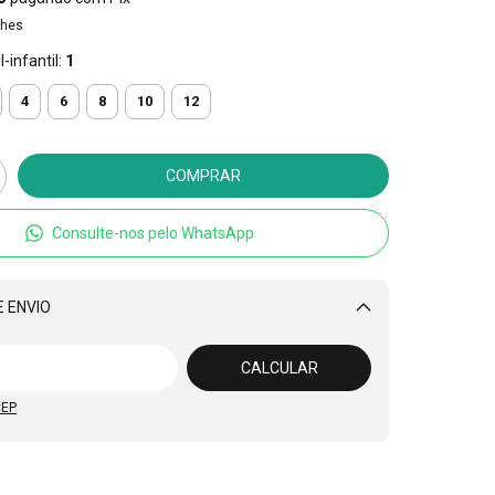
lhes
-infantil:
1
4
6
8
10
12
Consulte-nos pelo WhatsApp
 ENVIO
Alterar CEP
CALCULAR
CEP