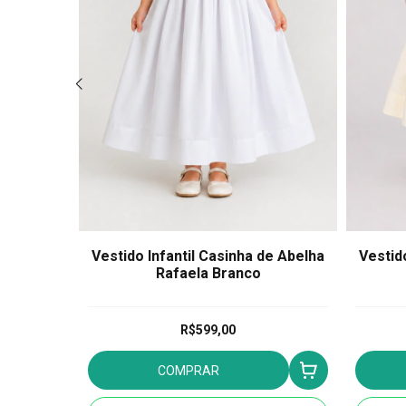
de Festa
Vestido Infantil Casinha de Abelha
Vestid
ie
Rafaela Branco
R$599,00
COMPRAR