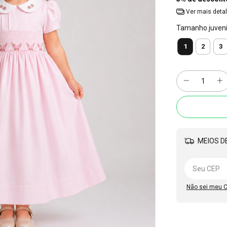
Ver mais deta
Tamanho juvenil
1
2
3
MEIOS DE
Não sei meu 