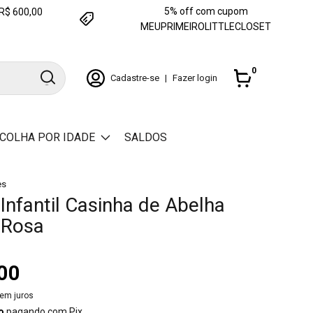
5% off com cupom
e R$ 600,00
MEUPRIMEIROLITTLECLOSET
0
Cadastre-se
|
Fazer login
COLHA POR IDADE
SALDOS
es
Infantil Casinha de Abelha
 Rosa
00
em juros
o
pagando com Pix