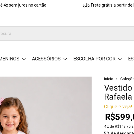
é 4x sem juros no cartão
Frete grátis a partir d
MENINOS
ACESSÓRIOS
ESCOLHA POR COR
ES
Início
Coleçõ
Vestido 
Rafaela
Clique e veja!
R$599,
4
x de
R$149,75
s
5% de descont