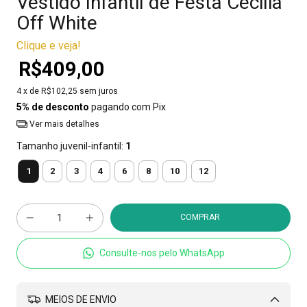
Vestido Infantil de Festa Cecilia
Off White
Clique e veja!
R$409,00
4
x de
R$102,25
sem juros
5% de desconto
pagando com Pix
Ver mais detalhes
Tamanho juvenil-infantil:
1
1
2
3
4
6
8
10
12
Consulte-nos pelo WhatsApp
MEIOS DE ENVIO