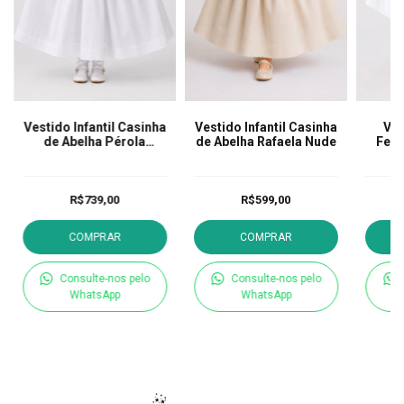
Vestido Infantil Casinha
Vestido Infantil Casinha
Ves
de Abelha Pérola
de Abelha Rafaela Nude
Fest
Branco
R$739,00
R$599,00
COMPRAR
COMPRAR
Consulte-nos pelo
Consulte-nos pelo
WhatsApp
WhatsApp