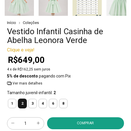
Início
Coleções
Vestido Infantil Casinha de
Abelha Leonora Verde
Clique e veja!
R$649,00
4
x de
R$162,25
sem juros
5% de desconto
pagando com Pix
Ver mais detalhes
Tamanho juvenil-infantil:
2
2
1
3
4
6
8