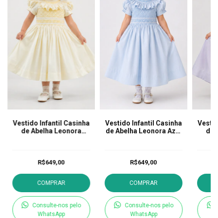
Vestido Infantil Casinha
Vestido Infantil Casinha
Vestid
de Abelha Leonora
de Abelha Leonora Azul
de 
Amarelo
Serenity
R$649,00
R$649,00
COMPRAR
COMPRAR
Consulte-nos pelo
Consulte-nos pelo
WhatsApp
WhatsApp