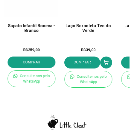
Sapato Infantil Boneca -
Laço Borboleta Tecido
Laço
Branco
Verde
R$259,00
R$39,00
COMPRAR
COMPRAR
C
Consulte-nos pelo
Consulte-nos pelo
WhatsApp
WhatsApp