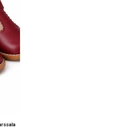
arssala