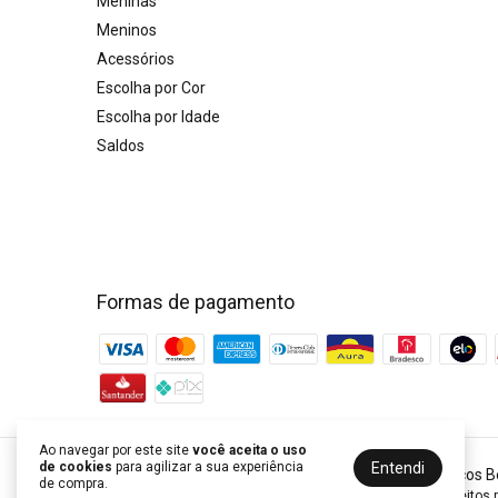
Meninas
Meninos
Acessórios
Escolha por Cor
Escolha por Idade
Saldos
Formas de pagamento
Ao navegar por este site
você aceita o uso
Entendi
de cookies
para agilizar a sua experiência
Little Closet - Loja de Roupa Infantil | Vestidos Clássicos
de compra.
©2026. Little Closet Brasil - 53757337000104. Todos os direitos 