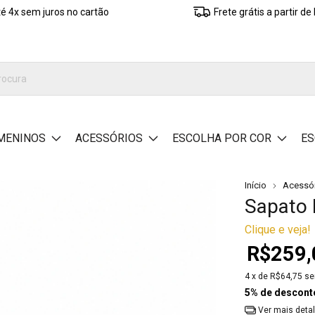
é 4x sem juros no cartão
Frete grátis a partir d
MENINOS
ACESSÓRIOS
ESCOLHA POR COR
ES
Início
Acessó
Sapato 
Clique e veja!
R$259,
4
x de
R$64,75
se
5% de descont
Ver mais deta