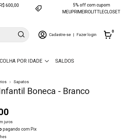
5% off com cupom
e R$ 600,00
MEUPRIMEIROLITTLECLOSET
0
Cadastre-se
|
Fazer login
COLHA POR IDADE
SALDOS
rios
Sapatos
Infantil Boneca - Branco
00
m juros
o
pagando com Pix
lhes