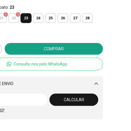
pato:
23
23
21
22
24
25
26
27
28
Consulte-nos pelo WhatsApp
 ENVIO
Alterar CEP
CALCULAR
CEP