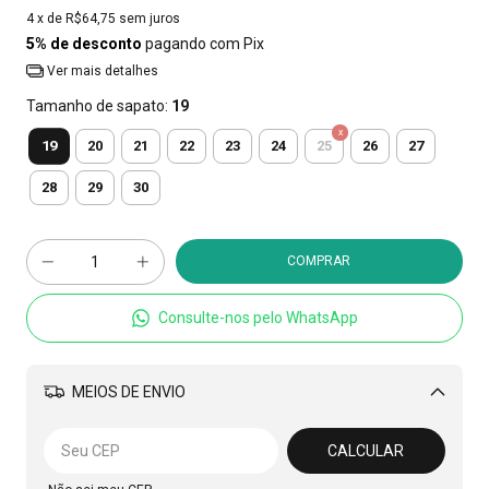
4
x de
R$64,75
sem juros
5% de desconto
pagando com Pix
Ver mais detalhes
Tamanho de sapato:
19
19
20
21
22
23
24
25
26
27
28
29
30
Consulte-nos pelo WhatsApp
MEIOS DE ENVIO
Alterar CEP
CALCULAR