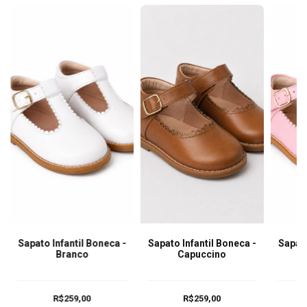
Sapato Infantil Boneca -
Sapato Infantil Boneca -
Sapato
Branco
Capuccino
R$259,00
R$259,00