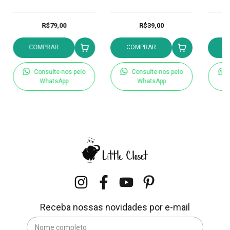
R$79,00
R$39,00
COMPRAR
COMPRAR
C
Consulte-nos pelo
Consulte-nos pelo
WhatsApp
WhatsApp
Receba nossas novidades por e-mail