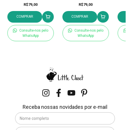
R$79,00
R$79,00
COMPRAR
COMPRAR
C
Consulte-nos pelo
Consulte-nos pelo
WhatsApp
WhatsApp
Receba nossas novidades por e-mail