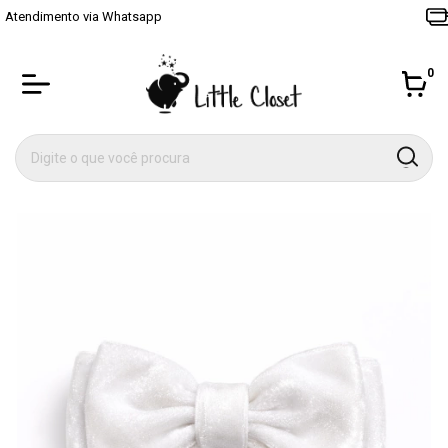
Até 4x sem juros no cartão
0