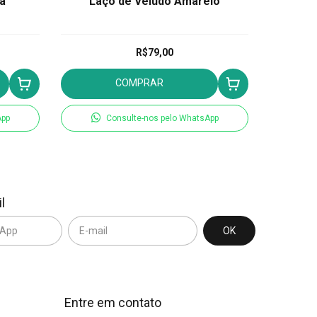
a
Laço de Veludo Amarelo
L
R$79,00
COMPRAR
App
Consulte-nos pelo WhatsApp
l
Entre em contato