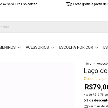
é 4x sem juros no cartão
Frete grátis a partir d
MENINOS
ACESSÓRIOS
ESCOLHA POR COR
ES
Início
Acessó
Laço de
Clique e veja!
R$79,0
4
x de
R$19,75
se
5% de descont
Ver mais deta