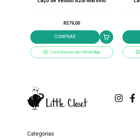
rde
Laço de Veludo Azul Marinho
La
R$79,00
COMPRAR
tsApp
Consulte-nos pelo WhatsApp
Categorias