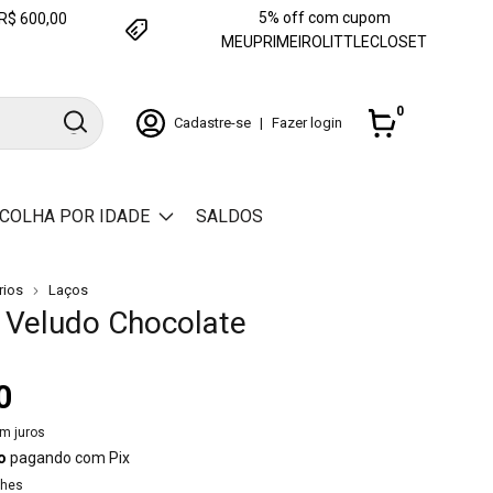
5% off com cupom
e R$ 600,00
MEUPRIMEIROLITTLECLOSET
0
Cadastre-se
|
Fazer login
COLHA POR IDADE
SALDOS
rios
Laços
 Veludo Chocolate
0
m juros
o
pagando com Pix
lhes