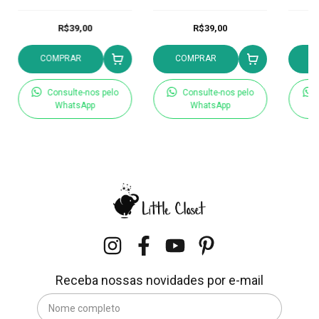
R$39,00
R$39,00
COMPRAR
COMPRAR
C
Consulte-nos pelo
Consulte-nos pelo
WhatsApp
WhatsApp
Receba nossas novidades por e-mail