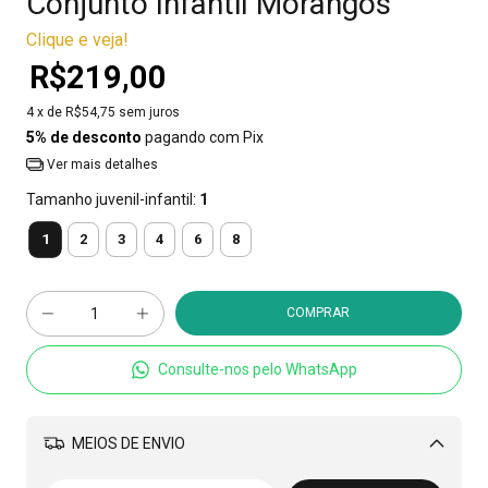
Conjunto Infantil Morangos
Clique e veja!
R$219,00
4
x de
R$54,75
sem juros
5% de desconto
pagando com Pix
Ver mais detalhes
Tamanho juvenil-infantil:
1
1
2
3
4
6
8
Consulte-nos pelo WhatsApp
MEIOS DE ENVIO
Alterar CEP