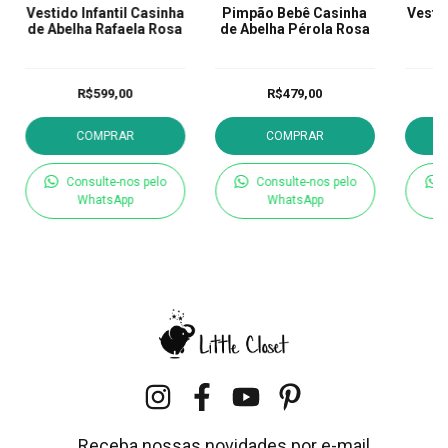
Vestido Infantil Casinha
Pimpão Bebê Casinha
Vestid
de Abelha Rafaela Rosa
de Abelha Pérola Rosa
R$599,00
R$479,00
COMPRAR
COMPRAR
Consulte-nos pelo
Consulte-nos pelo
WhatsApp
WhatsApp
Receba nossas novidades por e-mail