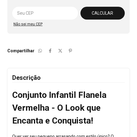
Alterar CEP
CALCULAR
Não sei meu CEP
Compartilhar
Descrição
Conjunto Infantil Flanela
Vermelha - O Look que
Encanta e Conquista!
Quer ver seu pequeno arrasando com estilo único? O