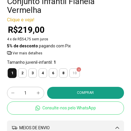
Conjunto Infantil Flanela
Vermelha
Clique e veja!
R$219,00
4
x de
R$54,75
sem juros
5% de desconto
pagando com Pix
Ver mais detalhes
Tamanho juvenil-infantil:
1
1
2
3
4
6
8
10
Consulte-nos pelo WhatsApp
MEIOS DE ENVIO