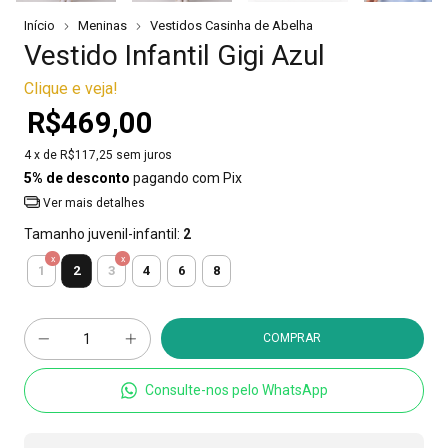
Início
Meninas
Vestidos Casinha de Abelha
Vestido Infantil Gigi Azul
Clique e veja!
R$469,00
4
x de
R$117,25
sem juros
5% de desconto
pagando com Pix
Ver mais detalhes
Tamanho juvenil-infantil:
2
2
1
3
4
6
8
Consulte-nos pelo WhatsApp