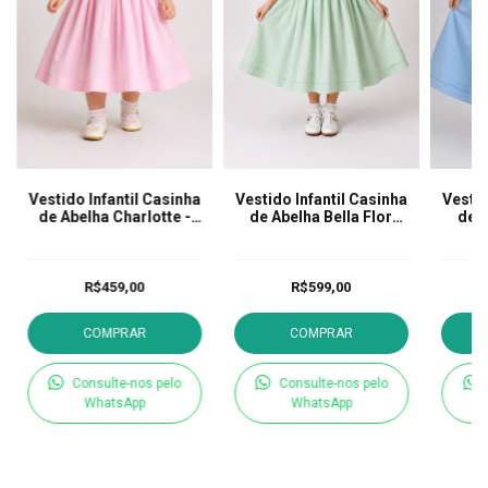
Vestido Infantil Casinha
Vestido Infantil Casinha
Vestid
de Abelha Charlotte -
de Abelha Bella Flor
de A
Rosa
Verde
R$459,00
R$599,00
COMPRAR
COMPRAR
Consulte-nos pelo
Consulte-nos pelo
WhatsApp
WhatsApp