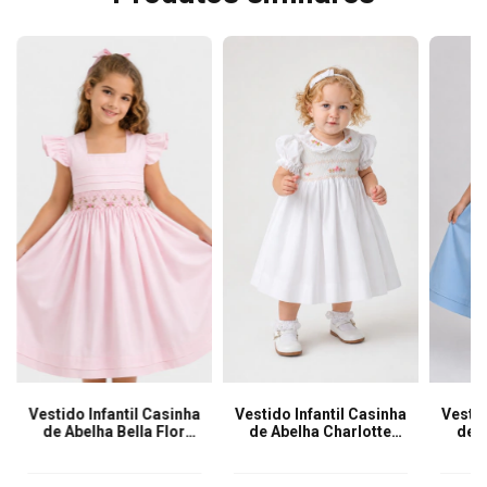
Vestido Infantil Casinha
Vestido Infantil Casinha
Vestid
de Abelha Bella Flor
de Abelha Charlotte
de A
Rosa
Branco