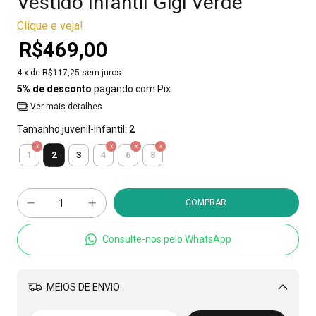
Vestido Infantil Gigi Verde
Clique e veja!
R$469,00
4
x de
R$117,25
sem juros
5% de desconto
pagando com Pix
Ver mais detalhes
Tamanho juvenil-infantil:
2
2
1
3
4
6
8
Consulte-nos pelo WhatsApp
MEIOS DE ENVIO
Alterar CEP