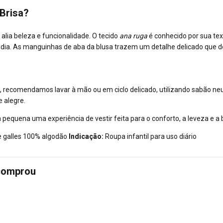
 Brisa?
alia beleza e funcionalidade. O tecido
ana ruga
é conhecido por sua tex
 dia. As manguinhas de aba da blusa trazem um detalhe delicado que de
o, recomendamos lavar à mão ou em ciclo delicado, utilizando sabão ne
e alegre.
 pequena uma experiência de vestir feita para o conforto, a leveza e a 
ne galles 100% algodão
Indicação:
Roupa infantil para uso diário
 comprou