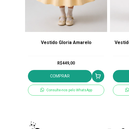
de Abelha
Vestido Gloria Amarelo
Vestid
a
R$449,00
COMPRAR
tsApp
Consulte-nos pelo WhatsApp