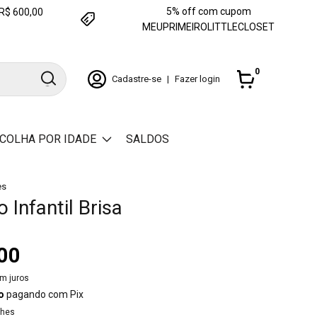
5% off com cupom
e R$ 600,00
MEUPRIMEIROLITTLECLOSET
0
Cadastre-se
|
Fazer login
COLHA POR IDADE
SALDOS
es
 Infantil Brisa
00
m juros
o
pagando com Pix
lhes