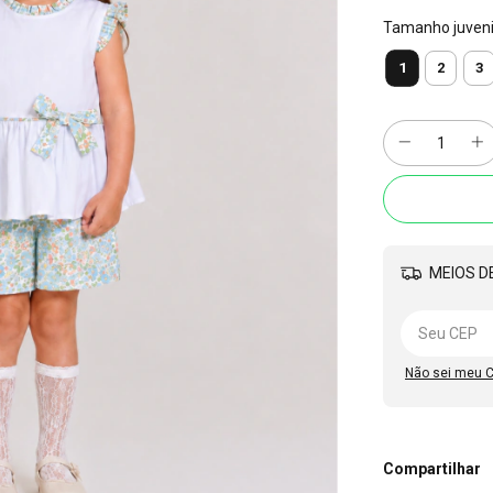
Tamanho juvenil
1
2
3
MEIOS DE
Não sei meu 
Compartilhar