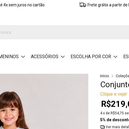
é 4x sem juros no cartão
Frete grátis a partir d
MENINOS
ACESSÓRIOS
ESCOLHA POR COR
ES
Início
Coleçõ
Conjunto
Clique e veja!
R$219,
4
x de
R$54,75
se
5% de descont
Ver mais deta