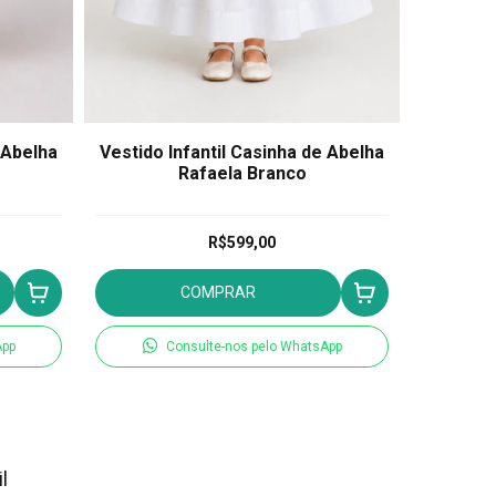
 Abelha
Vestido Infantil Casinha de Abelha
Pimp
Rafaela Branco
R$599,00
COMPRAR
App
Consulte-nos pelo WhatsApp
l