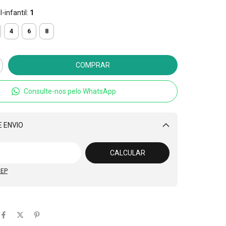
-infantil:
1
4
6
8
Consulte-nos pelo WhatsApp
 ENVIO
Alterar CEP
CALCULAR
CEP