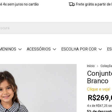
é 4x sem juros no cartão
Frete grátis a partir d
MENINOS
ACESSÓRIOS
ESCOLHA POR COR
ES
Início
Coleçõ
Conjunto
Branco
Clique e veja!
R$269,
4
x de
R$67,25
se
5% de descont