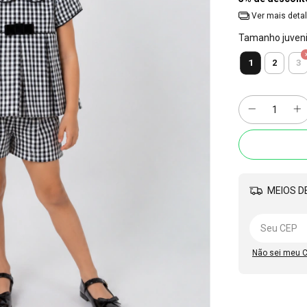
Ver mais deta
Tamanho juvenil
1
2
3
MEIOS DE
Não sei meu 