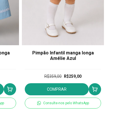
Longa
Pimpão Infantil manga longa
Vestido 
Amélie Azul
Rafa
R$359,00
R$259,00
COMPRAR
App
Consulte-nos pelo WhatsApp