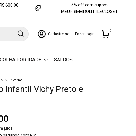
5% off com cupom
e R$ 600,00
MEUPRIMEIROLITTLECLOSET
0
Cadastre-se
|
Fazer login
COLHA POR IDADE
SALDOS
es
Inverno
 Infantil Vichy Preto e
00
m juros
o
pagando com Pix