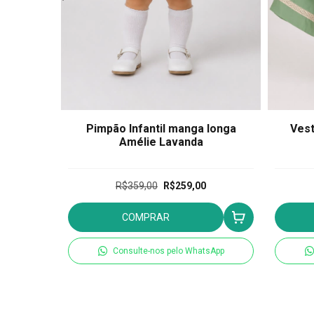
 Longa
Pimpão Infantil manga longa
Vest
Jouy
Amélie Lavanda
R$359,00
R$259,00
COMPRAR
tsApp
Consulte-nos pelo WhatsApp