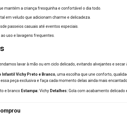
e mantém a criança fresquinha e confortável o dia todo.
ntal em veludo que adicionam charme e delicadeza.
esde passeios casuais até eventos especiais.
e ao uso e lavagens frequentes.
es
ndamos lavar à mão ou em ciclo delicado, evitando alvejantes e secar
Infantil Vichy Preto e Branco
, uma escolha que une conforto, qualida
á essa peça exclusiva e faça cada momento delas ainda mais encantado
to e branco
Estampa:
Vichy
Detalhes:
Gola com acabamento delicado e 
 comprou