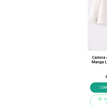
Camisa 
Manga L
O
COM
Co