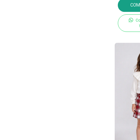
COM
Co