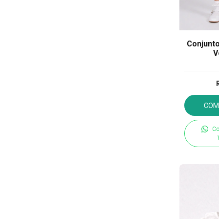
Conjunto 
V
COM
Co