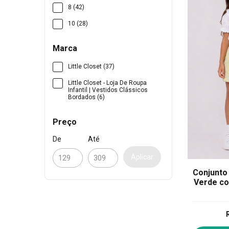
8 (42)
10 (28)
Marca
Little Closet (37)
Little Closet - Loja De Roupa
Infantil | Vestidos Clássicos
Bordados (6)
Preço
De
Até
Aplicar
Conjunto 
Verde co