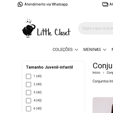
Atendimento via Whatsapp
At
COLEÇÕES
MENINAS
Conju
Tamanho Juvenil-infantil
Início
Con
1 (43)
Conjuntos In
2 (43)
3 (42)
4 (43)
6 (43)