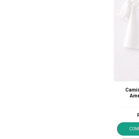
Camis
Amé
COM