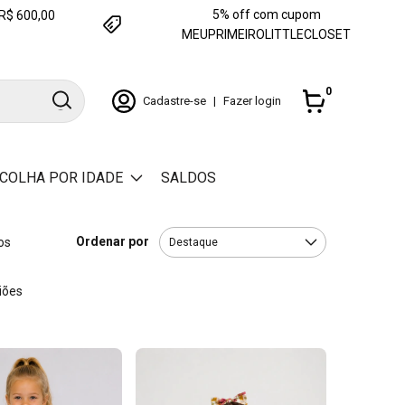
5% off com cupom
e R$ 600,00
MEUPRIMEIROLITTLECLOSET
0
Cadastre-se
|
Fazer login
COLHA POR IDADE
SALDOS
Ordenar por
os
iões