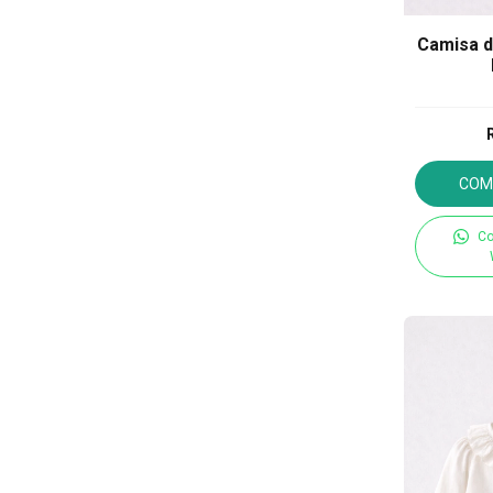
Camisa d
COM
Co