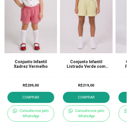
Conjunto Infantil
Conjunto Infantil
Co
Xadrez Vermelho
Listrado Verde com
Fl
Gola bordada
R$209,00
R$219,00
COMPRAR
COMPRAR
Consulte-nos pelo
Consulte-nos pelo
WhatsApp
WhatsApp