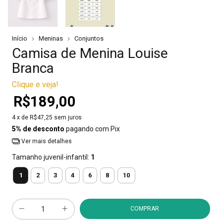
Início
Meninas
Conjuntos
Camisa de Menina Louise
Branca
Clique e veja!
R$189,00
4
x de
R$47,25
sem juros
5% de desconto
pagando com Pix
Ver mais detalhes
Tamanho juvenil-infantil:
1
1
2
3
4
6
8
10