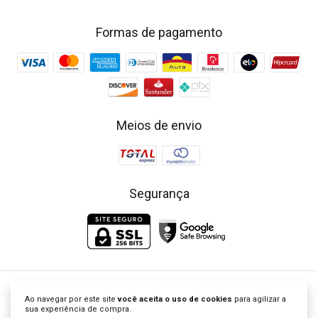
Formas de pagamento
Meios de envio
Segurança
Little Closet - Loja de Roupa Infantil | Vestidos Clássicos Bordados
Ao navegar por este site
você aceita o uso de cookies
para agilizar a
©2026. Little Closet Brasil - 53757337000104. Todos os direitos
sua experiência de compra.
reservados.