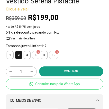
Vestido Serena Pistache
Clique e veja!
R$199,00
R$359,00
4
x de
R$49,75
sem juros
5% de desconto
pagando com Pix
Ver mais detalhes
Tamanho juvenil-infantil:
2
2
1
3
4
8
10
Consulte-nos pelo WhatsApp
MEIOS DE ENVIO
Alterar CEP