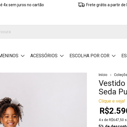
é 4x sem juros no cartão
Frete grátis a partir d
MENINOS
ACESSÓRIOS
ESCOLHA POR COR
ES
Início
Coleçõ
Vestido
Seda Pu
Clique e veja!
R$2.59
4
x de
R$647,50
s
5% de descont