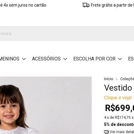
é 4x sem juros no cartão
Frete grátis a partir d
MENINOS
ACESSÓRIOS
ESCOLHA POR COR
ES
Início
Coleçõ
Vestido
Clique e veja!
R$699,
4
x de
R$174,75
s
5% de descont
Ver mais deta