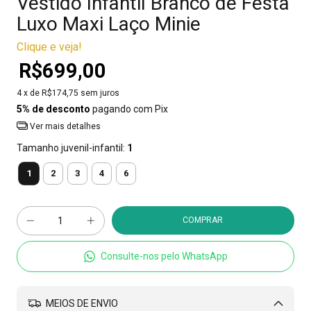
Vestido Infantil Branco de Festa
Luxo Maxi Laço Minie
Clique e veja!
R$699,00
4
x de
R$174,75
sem juros
5% de desconto
pagando com Pix
Ver mais detalhes
Tamanho juvenil-infantil:
1
1
2
3
4
6
Consulte-nos pelo WhatsApp
MEIOS DE ENVIO