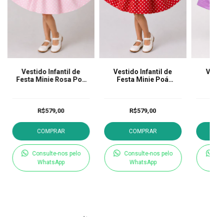
Vestido Infantil de
Vestido Infantil de
Ves
Festa Minie Rosa Poa
Festa Minie Poá
F
Branco
Vermelho
R$579,00
R$579,00
COMPRAR
COMPRAR
Consulte-nos pelo
Consulte-nos pelo
WhatsApp
WhatsApp