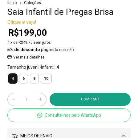
Início
Coleções
Saia Infantil de Pregas Brisa
Clique e veja!
R$199,00
4
x de
R$49,75
sem juros
5% de desconto
pagando com Pix
Ver mais detalhes
Tamanho juvenil-infantil:
4
4
6
8
10
Consulte-nos pelo WhatsApp
MEIOS DE ENVIO