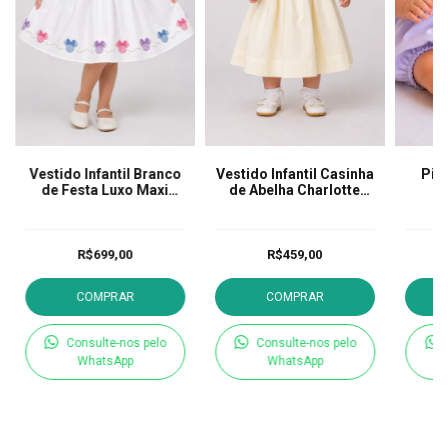
Vestido Infantil Branco
Vestido Infantil Casinha
Pim
de Festa Luxo Maxi
de Abelha Charlotte
Laço Minie
Amarelo
R$699,00
R$459,00
COMPRAR
COMPRAR
Consulte-nos pelo
Consulte-nos pelo
WhatsApp
WhatsApp