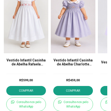
Vestido Infantil Casinha
Vestido Infantil Casinha
Vesti
de Abelha Rafaela
de Abelha Charlotte
Branco
Lavanda
R$599,00
R$459,00
COMPRAR
COMPRAR
Consulte-nos pelo
Consulte-nos pelo
WhatsApp
WhatsApp