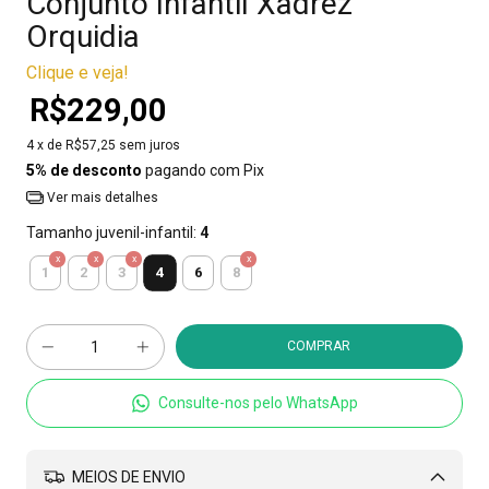
Conjunto Infantil Xadrez
Orquidia
Clique e veja!
R$229,00
4
x de
R$57,25
sem juros
5% de desconto
pagando com Pix
Ver mais detalhes
Tamanho juvenil-infantil:
4
4
1
2
3
6
8
Consulte-nos pelo WhatsApp
MEIOS DE ENVIO