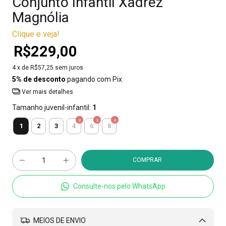
Conjunto Infantil Xadrez
Magnólia
Clique e veja!
R$229,00
4
x de
R$57,25
sem juros
5% de desconto
pagando com Pix
Ver mais detalhes
Tamanho juvenil-infantil:
1
1
2
3
4
6
8
Consulte-nos pelo WhatsApp
MEIOS DE ENVIO