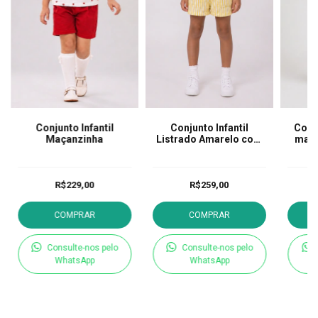
Conjunto Infantil
Conjunto Infantil
Conj
Maçanzinha
Listrado Amarelo com
mang
Gola bordada
R$229,00
R$259,00
COMPRAR
COMPRAR
Consulte-nos pelo
Consulte-nos pelo
WhatsApp
WhatsApp