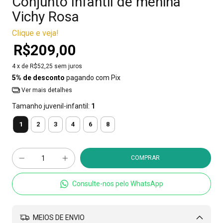
Conjunto Infantil de menina
Vichy Rosa
Clique e veja!
R$209,00
4
x de
R$52,25
sem juros
5% de desconto
pagando com Pix
Ver mais detalhes
Tamanho juvenil-infantil:
1
1
2
3
4
6
8
Consulte-nos pelo WhatsApp
MEIOS DE ENVIO