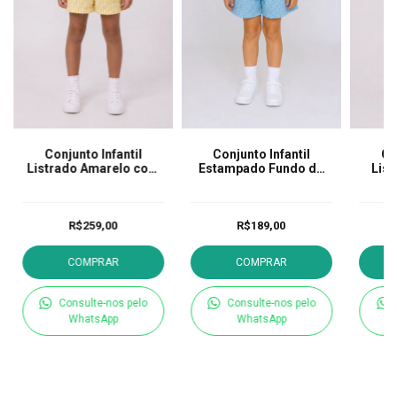
Conjunto Infantil
Conjunto Infantil
Co
Listrado Amarelo com
Estampado Fundo do
Lis
Gola bordada
Mar
G
R$259,00
R$189,00
COMPRAR
COMPRAR
Consulte-nos pelo
Consulte-nos pelo
WhatsApp
WhatsApp