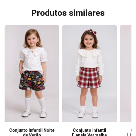
Produtos similares
Conjunto Infantil Noite
Conjunto Infantil
Co
de Verão
Flanela Vermelha
Lis