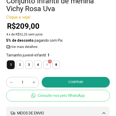
Conjunto Infantil de menina
Vichy Rosa Uva
Clique e veja!
R$209,00
4
x de
R$52,25
sem juros
5% de desconto
pagando com Pix
Ver mais detalhes
Tamanho juvenil-infantil:
1
1
2
3
4
6
8
Consulte-nos pelo WhatsApp
MEIOS DE ENVIO