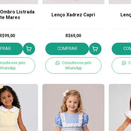
 Ombro Listrada
Lenço Xadrez Capri
Lenç
te Mares
R$99,00
R$69,00
PRAR
COMPRAR
CO
nsulte-nos pelo
Consulte-nos pelo
C
WhatsApp
WhatsApp