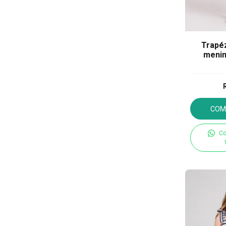
Trapéz
menin
COM
Co