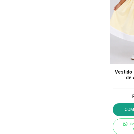
Vestido 
de 
COM
Co