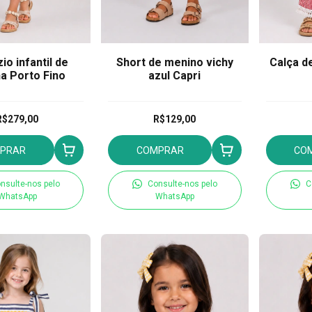
io infantil de
Short de menino vichy
Calça d
a Porto Fino
azul Capri
R$279,00
R$129,00
PRAR
COMPRAR
CO
nsulte-nos pelo
Consulte-nos pelo
C
WhatsApp
WhatsApp