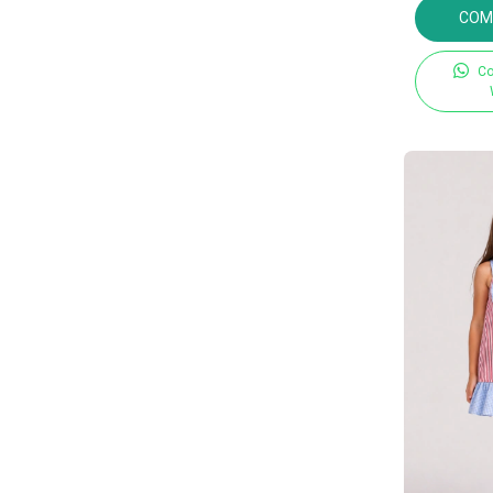
COM
Co