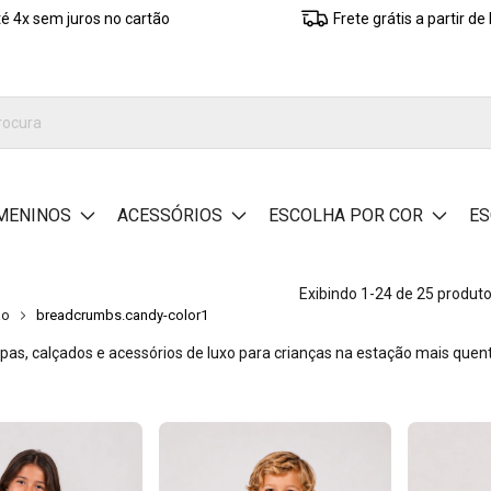
é 4x sem juros no cartão
Frete grátis a partir d
MENINOS
ACESSÓRIOS
ESCOLHA POR COR
ES
Exibindo 1-24 de 25 produt
ão
breadcrumbs.candy-color1
pas, calçados e acessórios de luxo para crianças na estação mais quente