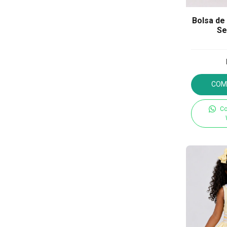
Bolsa de
Se
COM
Co