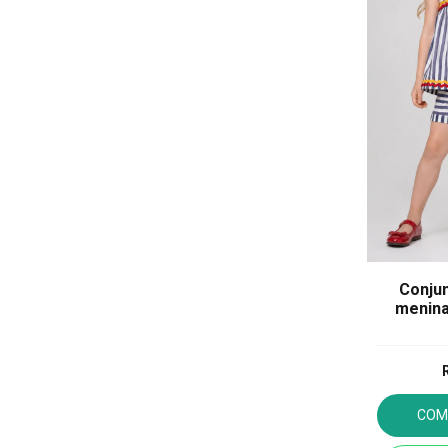
Conjun
menina
COM