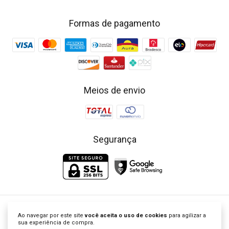
Formas de pagamento
Meios de envio
Segurança
Little Closet - Loja de Roupa Infantil | Vestidos Clássicos Bordados
Ao navegar por este site
você aceita o uso de cookies
para agilizar a
©2026. Little Closet Brasil - 53757337000104. Todos os direitos
sua experiência de compra.
reservados.