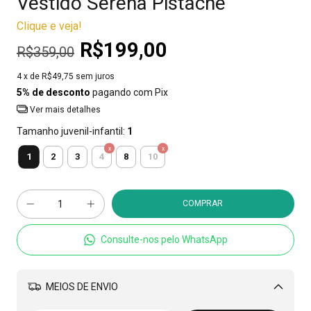
Vestido Serena Pistache
Clique e veja!
R$199,00
R$359,00
4
x de
R$49,75
sem juros
5% de desconto
pagando com Pix
Ver mais detalhes
Tamanho juvenil-infantil:
1
1
2
3
4
8
10
Consulte-nos pelo WhatsApp
MEIOS DE ENVIO
Alterar CEP