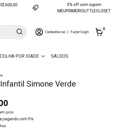
5% off com cupom
e R$ 600,00
MEUPRIMEIROLITTLECLOSET
0
Cadastre-se
|
Fazer login
COLHA POR IDADE
SALDOS
es
 Infantil Simone Verde
00
em juros
o
pagando com Pix
lhes