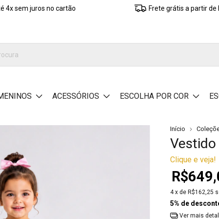
é 4x sem juros no cartão
Frete grátis a partir d
MENINOS
ACESSÓRIOS
ESCOLHA POR COR
ES
Início
Coleçõ
Vestido
Clique e veja!
R$649,
4
x de
R$162,25
s
5% de descont
Ver mais deta