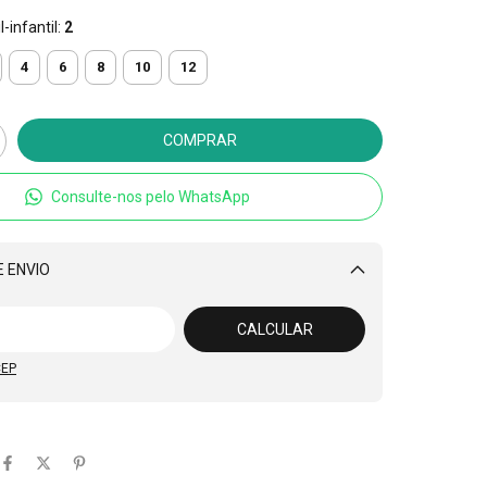
-infantil:
2
4
6
8
10
12
Consulte-nos pelo WhatsApp
 ENVIO
Alterar CEP
CALCULAR
CEP