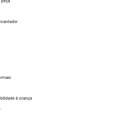
à peça
encantador
ormais
ilidade à criança
s