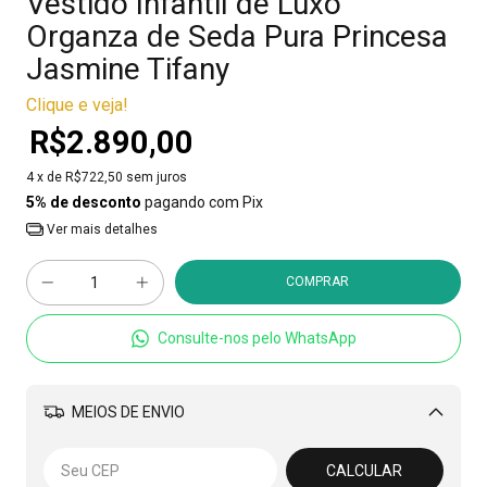
Vestido Infantil de Luxo
Organza de Seda Pura Princesa
Jasmine Tifany
Clique e veja!
R$2.890,00
4
x de
R$722,50
sem juros
5% de desconto
pagando com Pix
Ver mais detalhes
Consulte-nos pelo WhatsApp
MEIOS DE ENVIO
Alterar CEP
CALCULAR