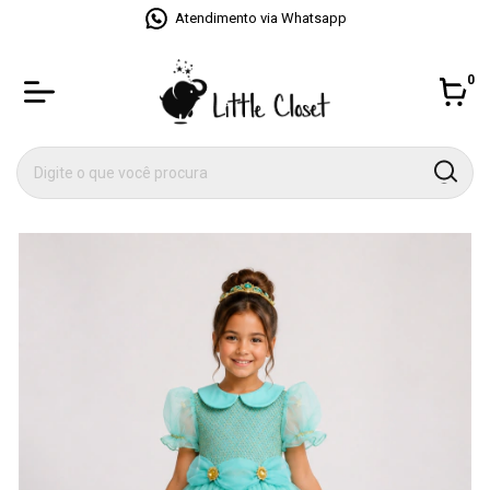
Até 4x sem juros no cartão
0