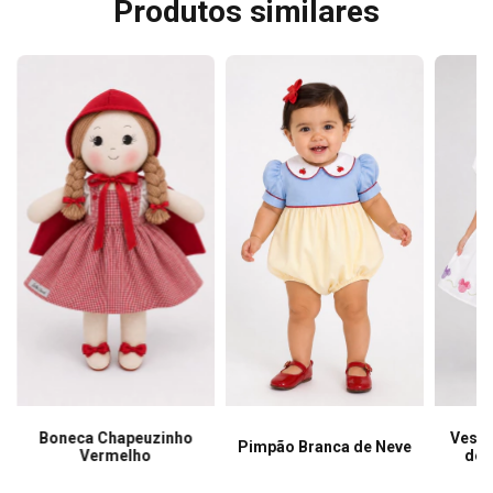
Produtos similares
Boneca Chapeuzinho
Vesti
Pimpão Branca de Neve
Vermelho
de 