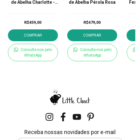
de Abelha Charlotte -
de Abelha Pérola Rosa
Fest
Rosa
R$459,00
R$479,00
COMPRAR
COMPRAR
Consulte-nos pelo
Consulte-nos pelo
WhatsApp
WhatsApp
Receba nossas novidades por e-mail