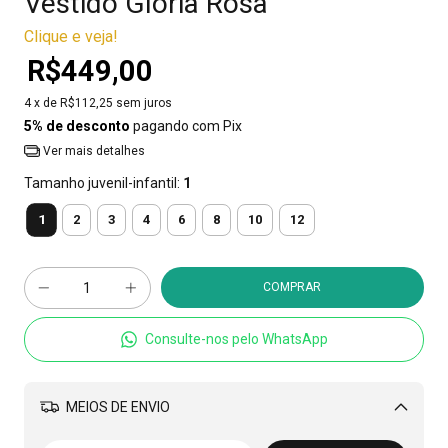
Vestido Gloria Rosa
Clique e veja!
R$449,00
4
x de
R$112,25
sem juros
5% de desconto
pagando com Pix
Ver mais detalhes
Tamanho juvenil-infantil:
1
1
2
3
4
6
8
10
12
Consulte-nos pelo WhatsApp
MEIOS DE ENVIO
Alterar CEP