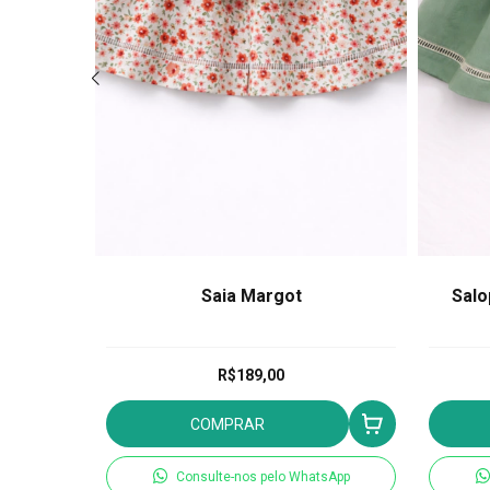
 Brisa
Saia Margot
Salo
R$189,00
COMPRAR
tsApp
Consulte-nos pelo WhatsApp