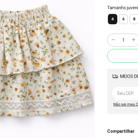
Tamanho juvenil
4
6
8
MEIOS DE
Não sei meu 
Compartilhar