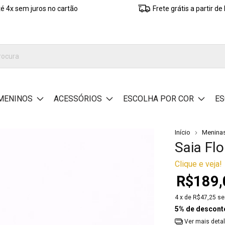
é 4x sem juros no cartão
Frete grátis a partir d
MENINOS
ACESSÓRIOS
ESCOLHA POR COR
ES
Início
Menina
Saia Flo
Clique e veja!
R$189,
4
x de
R$47,25
se
5% de descont
Ver mais deta