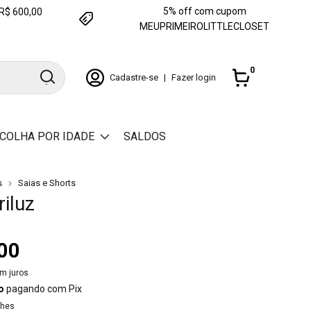
5% off com cupom
e R$ 600,00
MEUPRIMEIROLITTLECLOSET
0
Cadastre-se
|
Fazer login
COLHA POR IDADE
SALDOS
s
Saias e Shorts
riluz
00
m juros
o
pagando com Pix
lhes