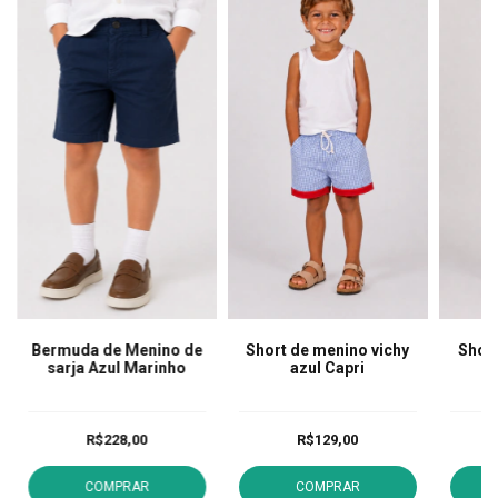
Bermuda de Menino de
Short de menino vichy
Short
sarja Azul Marinho
azul Capri
a
R$228,00
R$129,00
COMPRAR
COMPRAR