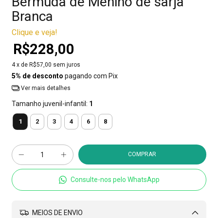
Bermuda de Menino de sarja
Branca
Clique e veja!
R$228,00
4
x de
R$57,00
sem juros
5% de desconto
pagando com Pix
Ver mais detalhes
Tamanho juvenil-infantil:
1
1
2
3
4
6
8
Consulte-nos pelo WhatsApp
MEIOS DE ENVIO