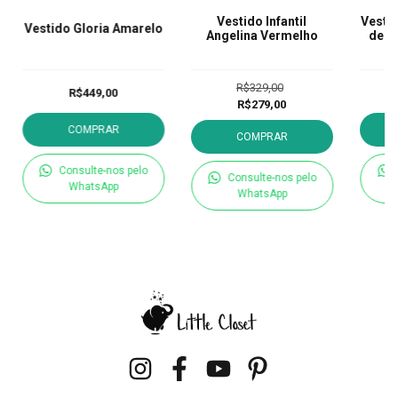
Vestido Infantil
Vestid
Vestido Gloria Amarelo
Angelina Vermelho
de A
R$329,00
R$449,00
R$279,00
COMPRAR
COMPRAR
Consulte-nos pelo
Consulte-nos pelo
WhatsApp
WhatsApp