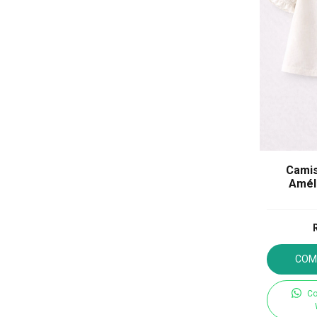
Camis
Amél
COM
Co