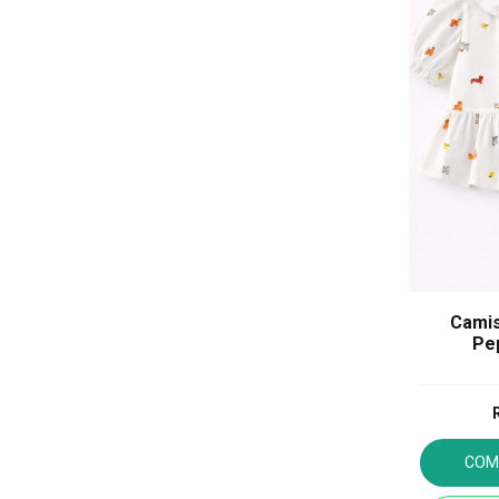
Camis
Pe
COM