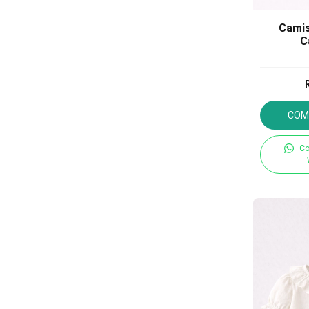
Camis
C
COM
Co