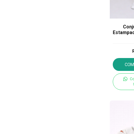
Conju
Estampad
COM
Co