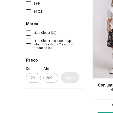
8 (44)
10 (28)
Marca
Little Closet (39)
Little Closet - Loja De Roupa
Infantil | Vestidos Clássicos
Bordados (6)
Preço
De
Até
Aplicar
Conjunto
d