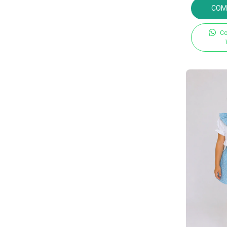
COM
Co