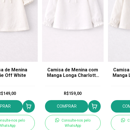
a de Menina
Camisa de Menina com
Camisa
ie Off White
Manga Longa Charlotte
Manga L
Branca
R$149,00
R$159,00
PRAR
COMPRAR
CO
nsulte-nos pelo
Consulte-nos pelo
C
WhatsApp
WhatsApp